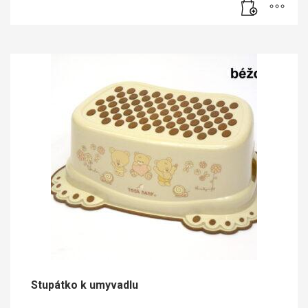
Stupátko k umyvadlu