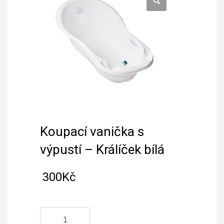
Koupací vanička s
výpustí – Králíček bílá
300
Kč
Koupací
vanička