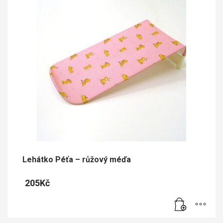
Lehátko Péťa – růžový méďa
205
Kč