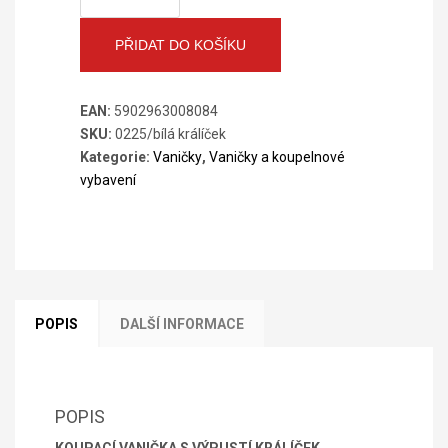
s
výpustí
PŘIDAT DO KOŠÍKU
-
Králíček
EAN:
5902963008084
bílá
SKU:
0225/bílá králíček
množství
Kategorie:
Vaničky
,
Vaničky a koupelnové
vybavení
POPIS
DALŠÍ INFORMACE
POPIS
KOUPACÍ VANIČKA S VÝPUSTÍ KRÁLÍČEK