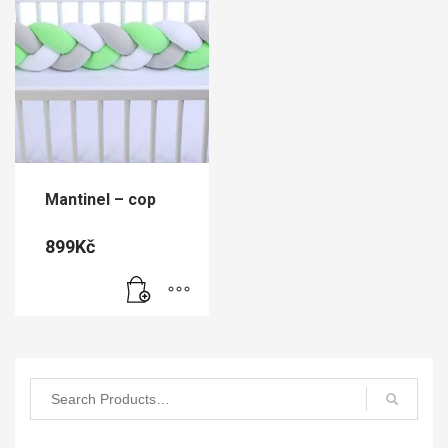
Mantinel – cop
899
Kč