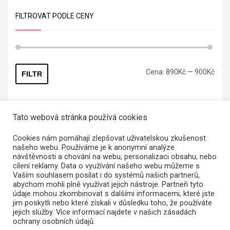
FILTROVAT PODLE CENY
Mini
Maxi
Cena:
890Kč
—
900Kč
FILTR
cena
cena
Tato webová stránka používá cookies
Menu e-shop
≡
Cookies nám pomáhají zlepšovat uživatelskou zkušenost
našeho webu. Používáme je k anonymní analýze
návštěvnosti a chování na webu, personalizaci obsahu, nebo
cílení reklamy. Data o využívání našeho webu můžeme s
Vaším souhlasem posílat i do systémů našich partnerů,
abychom mohli plně využívat jejich nástroje. Partneři tyto
údaje mohou zkombinovat s dalšími informacemi, které jste
jim poskytli nebo které získali v důsledku toho, že používáte
jejich služby. Více informací najdete v našich zásadách
ochrany osobních údajů.
Můj účet
Obchodní podmínky
Reklamace a vrácení zboží