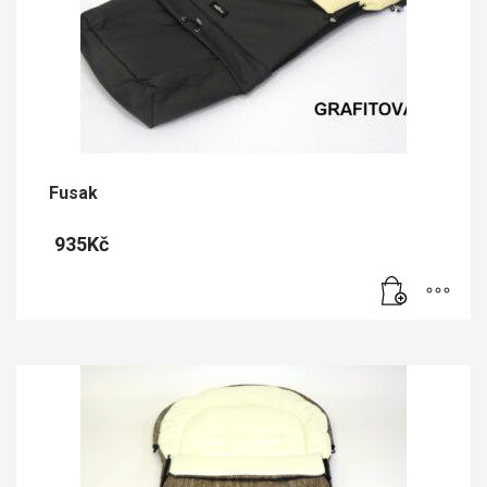
Fusak
935
Kč