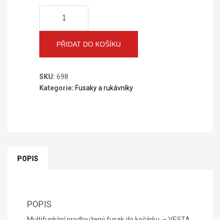
Fusak
množství
PŘIDAT DO KOŠÍKU
SKU:
698
Kategorie:
Fusaky a rukávníky
POPIS
POPIS
Multifunkční prodloužený fusak do kočárku – VESTA