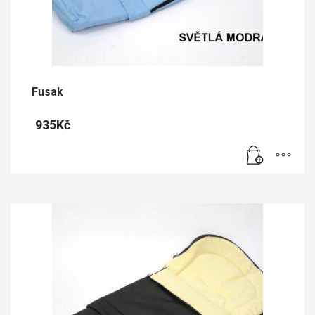
Fusak
935
Kč