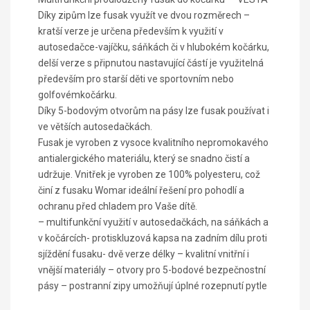
Díky zipům lze fusak využít ve dvou rozměrech –
kratší verze je určena především k využití v
autosedačce-vajíčku, sáňkách či v hlubokém kočárku,
delší verze s připnutou nastavující částí je využitelná
především pro starší děti ve sportovním nebo
golfovémkočárku.
Díky 5-bodovým otvorům na pásy lze fusak používat i
ve větších autosedačkách.
Fusak je vyroben z vysoce kvalitního nepromokavého
antialergického materiálu, který se snadno čistí a
udržuje. Vnitřek je vyroben ze 100% polyesteru, což
činí z fusaku Womar ideální řešení pro pohodlí a
ochranu před chladem pro Vaše dítě.
– multifunkční využití v autosedačkách, na sáňkách a
v kočárcích- protiskluzová kapsa na zadním dílu proti
sjíždění fusaku- dvě verze délky – kvalitní vnitřní i
vnější materiály – otvory pro 5-bodové bezpečnostní
pásy – postranní zipy umožňují úplné rozepnutí pytle