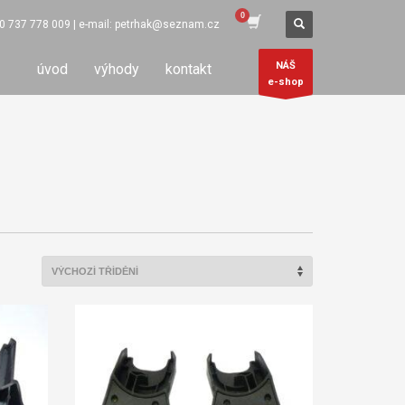
420 737 778 009 | e-mail: petrhak@seznam.cz
NÁŠ
úvod
výhody
kontakt
e-shop