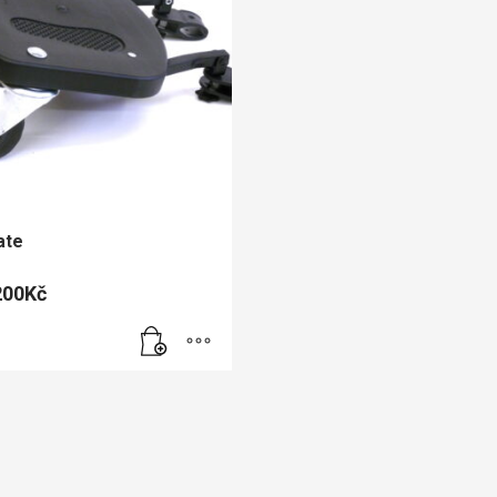
ate
200
Kč