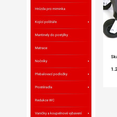
Hnízda pro miminka
Kojící polštáře
Mantinely do postýlky
Matrace
Sk
Nočníky
1.
Přebalovací podložky
Prostěradla
Redukce WC
Vaničky a koupelnové vybavení