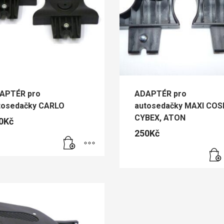
APTÉR pro
ADAPTÉR pro
tosedačky CARLO
autosedačky MAXI COSI
CYBEX, ATON
0
Kč
250
Kč